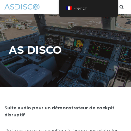
French
Skip
to
content
AS DISCO
Suite audio pour un démonstrateur de cockpit
disruptif
De la voiture sans chauffeur à l’avion sans pilote, les